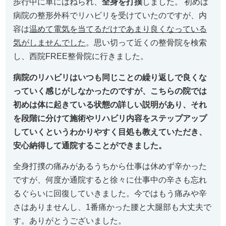
歩行中に車にはねられ、
全身を打撲
しました。
初めは
病院の整形外科でリハビリを受けていたのですが、
内
容は
温めて電気を当てるだけであまり良くなっている
気がしませ
んでした
。思い切って近くの整骨院を検索
し、
西院FREE整骨院に行きました。
病院のリハビリはいつも同じことの繰り返しで良くな
っていく感じ
がしなかったのですが、
こちらの院では
初めは体に起きている状態の詳しい説明があり、
それ
を段階に分けて施術やリハビリ内容をステップアップ
していく
というわかりやすく目処も教えていただき、
安心納得して通院することができました。
全身打撲の痛みがあるうちから仕事は休めず辛かった
ですが、
何度か通院すると徐々に仕事中の辛さも忘れ
るぐらいに回復してい
きました。今ではもう痛みや辛
さはありませんし、
1番痛かった腰と大腿部も大丈夫で
す。ありがとうございました。