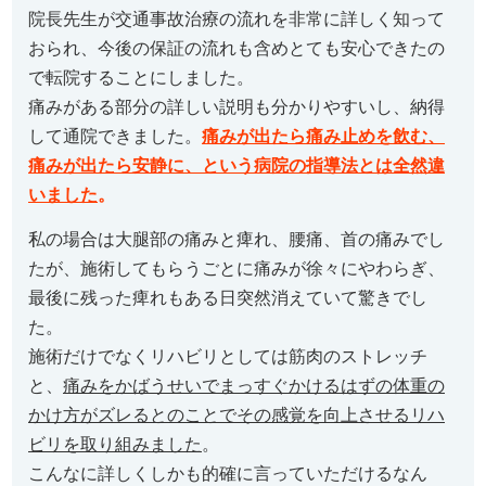
院長先生が交通事故治療の流れを非常に詳しく知って
おられ、今後の保証の流れも含めとても安心できたの
で転院することにしました。
痛みがある部分の詳しい説明も分かりやすいし、納得
して通院できました。
痛みが出たら痛み止めを飲む、
痛みが出たら安静に、という病院の指導法とは全然違
いました
。
私の場合は大腿部の痛みと痺れ、腰痛、首の痛みでし
たが、施術してもらうごとに痛みが徐々にやわらぎ、
最後に残った痺れもある日突然消えていて驚きでし
た。
施術だけでなくリハビリとしては筋肉のストレッチ
と、
痛みをかばうせいでまっすぐかけるはずの体重の
かけ方がズレるとのことでその感覚を向上させるリハ
ビリを取り組みました
。
こんなに詳しくしかも的確に言っていただけるなん