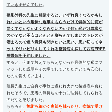
ていきませんでした
。
整形外科の先生に相談すると、いずれ良くなるかもし
れないという曖昧な返事をもらうだけで具体的に何が
悪くてなかなかよくならないのか？何か私だけ異常な
のか？など不安はどんどん膨らんでしまいストレスが
溜まるので違う意見も聞きたいと思い、思い切ってネ
ットでリハビリをしてくれる整骨院を探して西院FREE
整骨院を予約しました。
すると、今まで教えてもらえなかった具体的な私にフ
ィットした説明をその場でしていただきとても安心し
たのを覚えています。
院長先生はご自身が事故に遭われ大きな後遺症を負わ
れたそうで、患者の気持ちを十分に理解しておられる
のだなと感じました。
もちろん、
施術も細かく患部を触ったり、病院で受け