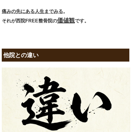
痛みの先にある人生までみる
。
価値観
それが西院FREE整骨院の
です。
他院との違い