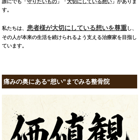
誰にでも「
守りたいもの
」「
大切にしている想い
」がありま
す。
患者様が大切にしている想い
を尊重
私たちは、
し、
その人が本来の生活を続けられるよう支える治療家を目指し
ていま
す。
痛みの奥にある“想い”までみる整骨院