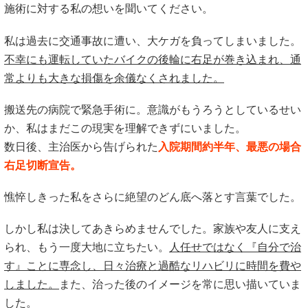
施術に対する私の想いを聞いてください。
私は過去に交通事故に遭い、大ケガを負ってしまいました。
不幸にも運転していたバイクの後輪に右足が巻き込まれ、通
常よりも大きな損傷を余儀なくされました。
搬送先の病院で緊急手術に。意識がもうろうとしているせい
か、私はまだこの現実を理解できずにいました。
数日後、主治医から告げられた
入院期間約半年、最悪の場合
右足切断宣告。
憔悴しきった私をさらに絶望のどん底へ落とす言葉でした。
しかし私は決してあきらめませんでした。家族や友人に支え
られ、もう一度大地に立ちたい。
人任せではなく『自分で治
す』ことに専念し、日々治療と過酷なリハビリに時間を費や
しました。
また、治った後のイメージを常に思い描いていま
した。