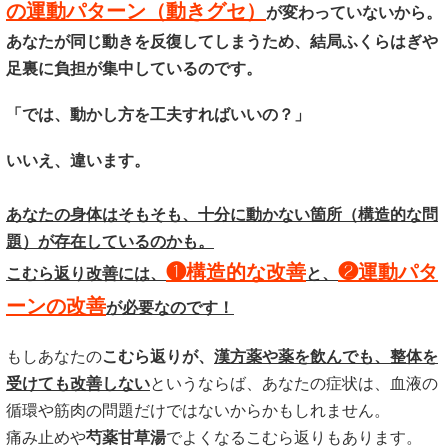
の運動パターン（動きグセ）
が変わっていないから。
あなたが同じ動きを反復してしまうため、結局ふくらはぎや
足裏に負担が集中しているのです。
「では、動かし方を工夫すればいいの？」
いいえ、違います。
あなたの身体はそもそも、十分に動かない箇所（構造的な問
題）が存在しているのかも。
❶構造的な改善
❷運動パタ
こむら返り改善には、
と、
ーンの改善
が必要なのです！
もしあなたの
こむら返りが、
漢
方薬や薬を飲んでも、整体を
受けても改善しない
というならば、あなたの症状は、血液の
循環や筋肉の問題だけではないからかもしれません。
痛み止めや
芍薬甘草湯
でよくなるこむら返りもあります。