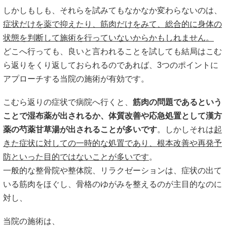
しかしもしも、それらを試みてもなかなか変わらないのは、
症状だけを薬で抑えたり、筋肉だけをみて、総合的に身体の
状態を判断して施術を行っていないからかもしれません。
どこへ行っても、良いと言われることを試しても結局はこむ
ら返りをくり返しておられるのであれば、3つのポイントに
アプローチする当院の施術が有効です。
こむら返りの症状で病院へ行くと、
筋肉の問題であるという
ことで湿布薬が出されるか、体質改善や応急処置として漢方
薬の芍薬甘草湯が出されることが多いです
。しかしそれは
起
きた症状に対しての一時的な処置であり、根本改善や再発予
防といった目的ではないことが多いです
。
一般的な整骨院や整体院、リラクゼーションは、症状の出て
いる筋肉をほぐし、骨格のゆがみを整えるのが主目的なのに
対し、
当院の施術は、