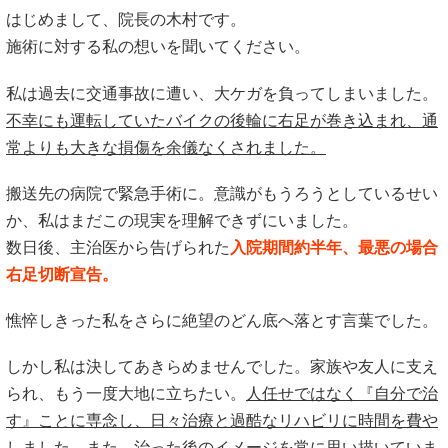
はじめまして、院長の木村です。
施術に対する私の想いを聞いてください。
私は過去に交通事故に遭い、大ケガを負ってしまいました。
不幸にも運転していたバイクの後輪に右足が巻き込まれ、通
常よりも大きな損傷を余儀なくされました。
搬送先の病院で緊急手術に。意識がもうろうとしているせい
か、私はまだこの現実を理解できずにいました。
数日後、主治医から告げられた
入院期間約半年、最悪の場合
右足切断宣告。
憔悴しきった私をさらに絶望のどん底へ落とす言葉でした。
しかし私は決してあきらめませんでした。家族や友人に支え
られ、もう一度大地に立ちたい。
人任せではなく『自分で治
す』ことに専念し、日々治療と過酷なリハビリに時間を費や
しました。
また、治った後のイメージを常に思い描いていま