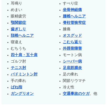
耳鳴り
すべり症
めまい
坐骨神経痛
眼精疲労
腰椎ヘルニア
顎関節症
脊柱管狭窄症
歯ぎしり
膝痛
頚椎ヘルニア
オスグッド
寝違え
こむら返り
むちうち
外脛骨障害
四十肩・五十肩
モートン病
ゴルフ肘
シーバー病
テニス肘
足底筋膜炎
バドミントン肘
足の痺れ
手の痺れ
関節リウマチ
ばね指
冷え性
ガングリオン
交通事故のケガ
、他