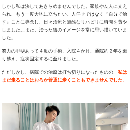
しかし私は決してあきらめませんでした。家族や友人に支え
られ、もう一度大地に立ちたい。
人任せではなく『自分で治
す』ことに専念し、日々治療と過酷なリハビリに時間を費や
しました。
また、治った後のイメージを常に思い描いていま
した。
努力の甲斐あって４度の手術、入院４か月、通院約２年を乗
り越え、症状固定するに至りました。
ただしかし、病院での治療は打ち切りになったものの、
私は
まだ走ることはおろか普通に歩くこともできませんでした。