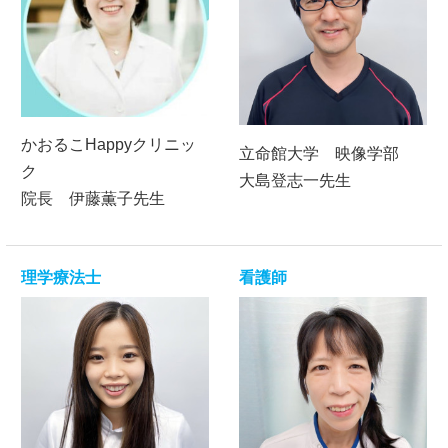
かおるこHappyクリニッ
立命館大学 映像学部
ク
大島登志一先生
院長 伊藤薫子先生
理学療法士
看護師