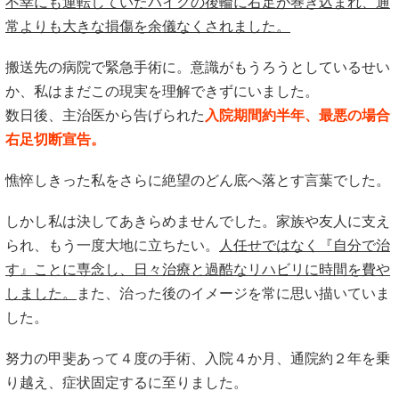
不幸にも運転していたバイクの後輪に右足が巻き込まれ、通
常よりも大きな損傷を余儀なくされました。
搬送先の病院で緊急手術に。意識がもうろうとしているせい
か、私はまだこの現実を理解できずにいました。
数日後、主治医から告げられた
入院期間約半年、最悪の場合
右足切断宣告。
憔悴しきった私をさらに絶望のどん底へ落とす言葉でした。
しかし私は決してあきらめませんでした。家族や友人に支え
られ、もう一度大地に立ちたい。
人任せではなく『自分で治
す』ことに専念し、日々治療と過酷なリハビリに時間を費や
しました。
また、治った後のイメージを常に思い描いていま
した。
努力の甲斐あって４度の手術、入院４か月、通院約２年を乗
り越え、症状固定するに至りました。