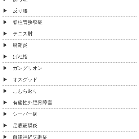
反り腰
脊柱管狭窄症
テニス肘
腱鞘炎
ばね指
ガングリオン
オスグッド
こむら返り
有痛性外脛骨障害
シーバー病
足底筋膜炎
自律神経失調症