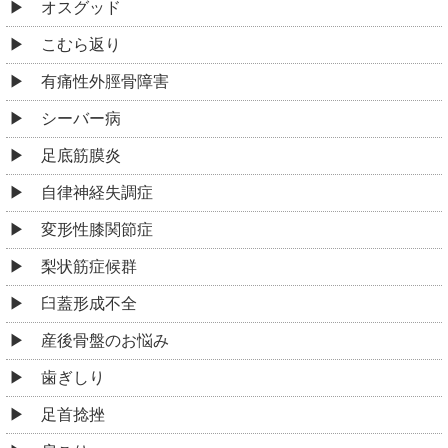
オスグッド
こむら返り
有痛性外脛骨障害
シーバー病
足底筋膜炎
自律神経失調症
変形性膝関節症
梨状筋症候群
臼蓋形成不全
産後骨盤のお悩み
歯ぎしり
足首捻挫