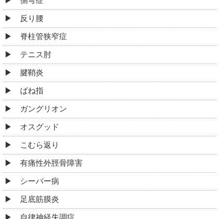
側弯症
反り腰
脊柱管狭窄症
テニス肘
腱鞘炎
ばね指
ガングリオン
オスグッド
こむら返り
有痛性外脛骨障害
シーバー病
足底筋膜炎
自律神経失調症