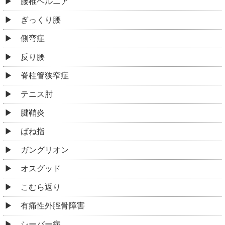
腰椎ヘルニア
ぎっくり腰
側弯症
反り腰
脊柱管狭窄症
テニス肘
腱鞘炎
ばね指
ガングリオン
オスグッド
こむら返り
有痛性外脛骨障害
シーバー病