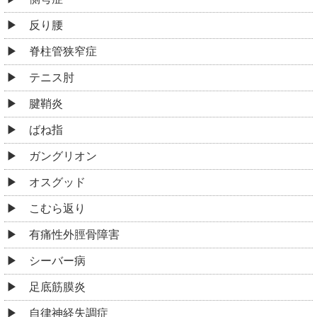
反り腰
脊柱管狭窄症
テニス肘
腱鞘炎
ばね指
ガングリオン
オスグッド
こむら返り
有痛性外脛骨障害
シーバー病
足底筋膜炎
自律神経失調症