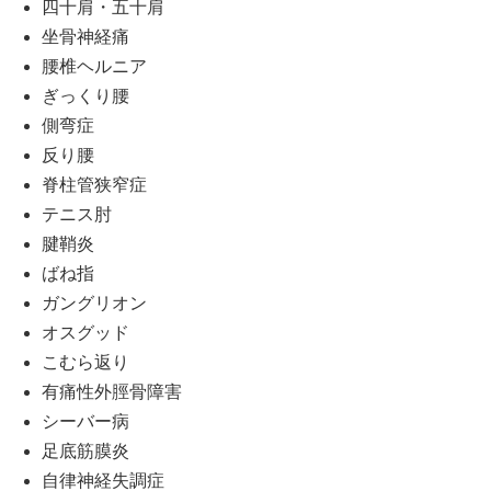
四十肩・五十肩
坐骨神経痛
腰椎ヘルニア
ぎっくり腰
側弯症
反り腰
脊柱管狭窄症
テニス肘
腱鞘炎
ばね指
ガングリオン
オスグッド
こむら返り
有痛性外脛骨障害
シーバー病
足底筋膜炎
自律神経失調症